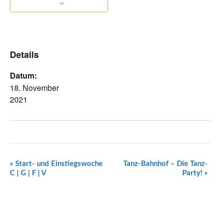
Details
Datum:
18. November
2021
Veranstaltung
«
Start- und Einstiegswoche
Tanz-Bahnhof – Die Tanz-
Navigation
C | G | F | V
Party!
»