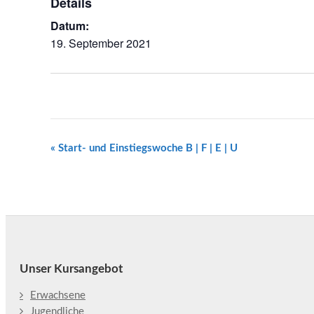
Details
Datum:
19. September 2021
Veranstaltung
«
Start- und Einstiegswoche B | F | E | U
Navigation
Unser Kursangebot
Erwachsene
Jugendliche