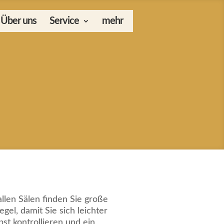
Über uns
Service
mehr
allen Sälen finden Sie große
egel, damit Sie sich leichter
bst kontrollieren und ein