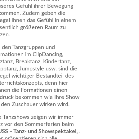
sseres Gefühl ihrer Bewegung
kommen. Zudem geben die
egel Ihnen das Gefühl in einem
sentlich größeren Raum zu
zen.
i den Tanzgruppen und
rmationen im ClipDancing,
ztanz, Breaktanz, Kindertanz,
pptanz, Jumpstyle usw. sind die
egel wichtiger Bestandteil des
errichtskonzepts, denn hier
nnen die Formationen einen
ndruck bekommen wie Ihre Show
r den Zuschauer wirken wird.
le Tanzshows zeigen wir immer
rz vor den Sommerferien beim
SS – Tanz- und Showspektakel
„.
r präsentieren sich alle