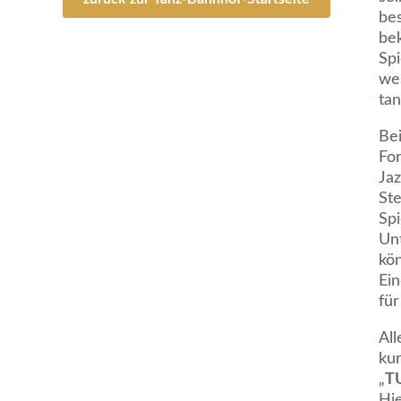
be
be
Spi
we
tan
Be
Fo
Jaz
Ste
Spi
Unt
kö
Ei
fü
Al
ku
„
TU
Hie