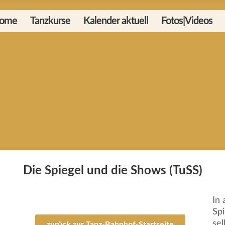
ome
Tanzkurse
Kalender aktuell
Fotos|Videos
Die Spiegel und die Shows (TuSS)
In 
Spi
sel
zurück zur Tanz-Bahnhof-Startseite